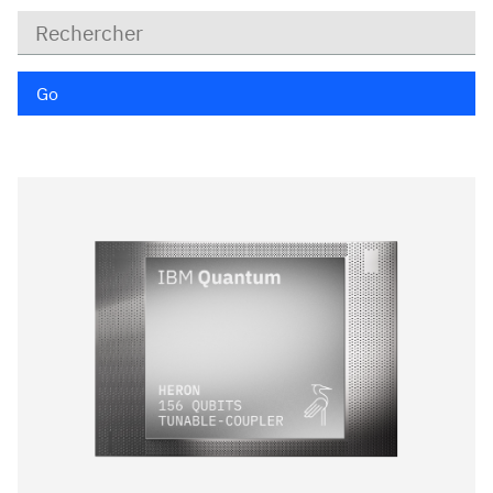
Mots
clé
Go