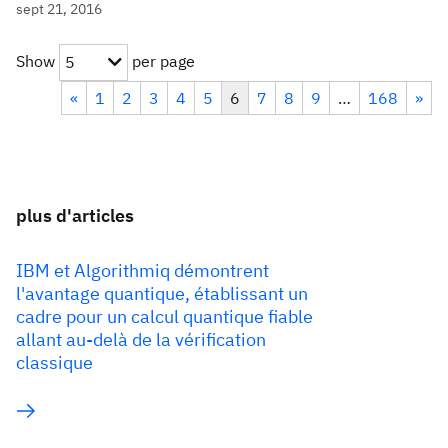
sept 21, 2016
Show
per page
5
«
1
2
3
4
5
6
7
8
9
…
168
»
plus d'articles
IBM et Algorithmiq démontrent
l'avantage quantique, établissant un
cadre pour un calcul quantique fiable
allant au-delà de la vérification
classique