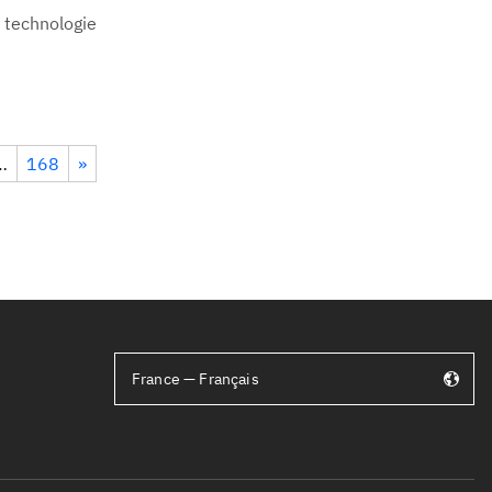
 technologie
…
168
»
France — Français