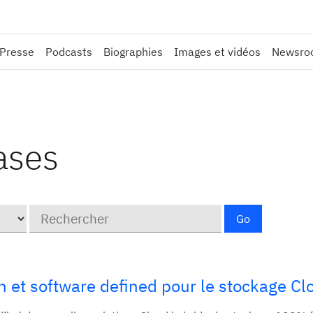
 Presse
Podcasts
Biographies
Images et vidéos
Newsroo
ases
Mots
Go
clé
 et software defined pour le stockage Cl