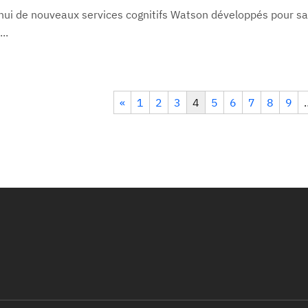
'hui de nouveaux services cognitifs Watson développés pour sa
..
«
1
2
3
4
5
6
7
8
9