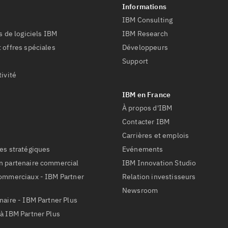
IBM Consulting
s de logiciels IBM
IBM Research
 offres spéciales
Développeurs
Support
tivité
s
À propos d'IBM
Contacter IBM
Carrières et emplois
es stratégiques
Evénements
n partenaire commercial
IBM Innovation Studio
commerciaux - IBM Partner
Relation investisseurs
Newsroom
naire - IBM Partner Plus
à IBM Partner Plus