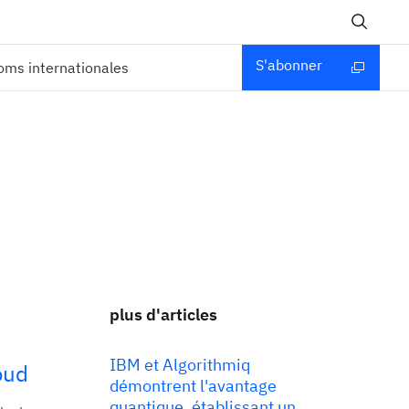
S'abonner
ms internationales
plus d'articles
IBM et Algorithmiq
oud
démontrent l'avantage
quantique, établissant un