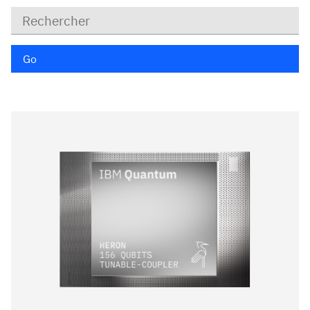
Mots
clé
Go