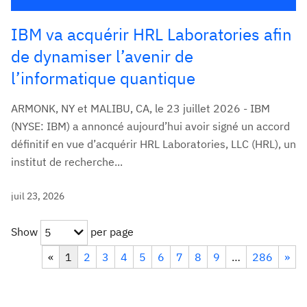
IBM va acquérir HRL Laboratories afin
de dynamiser l’avenir de
l’informatique quantique
ARMONK, NY et MALIBU, CA, le 23 juillet 2026 - IBM
(NYSE: IBM) a annoncé aujourd’hui avoir signé un accord
définitif en vue d’acquérir HRL Laboratories, LLC (HRL), un
institut de recherche...
juil 23, 2026
Show
per page
5
«
1
2
3
4
5
6
7
8
9
…
286
»