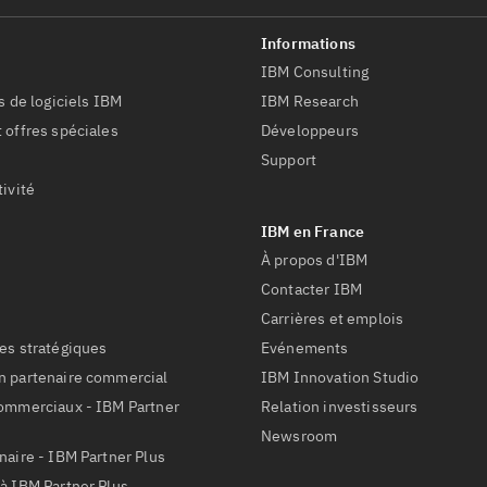
IBM Consulting
s de logiciels IBM
IBM Research
 offres spéciales
Développeurs
Support
tivité
s
À propos d'IBM
Contacter IBM
Carrières et emplois
es stratégiques
Evénements
n partenaire commercial
IBM Innovation Studio
commerciaux - IBM Partner
Relation investisseurs
Newsroom
naire - IBM Partner Plus
à IBM Partner Plus