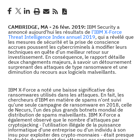
CAMBRIDGE, MA - 26 févr. 2019:
IBM Security a
annoncé aujourd'hui les résultats de
l'IBM X-Force
Threat Intelligence Index annuel 2019
, qui a révélé que
les mesures de sécurité et la prise de conscience
accrues poussent les cybercriminels à modifier leurs
techniques en quête d'un meilleur retour sur
investissement. En conséquence, le rapport détaille
deux changements majeurs, à savoir un détournement
surprenant des attaques de type ransomware et une
diminution du recours aux logiciels malveillants.
IBM X-Force a noté une baisse significative des
ransomwares utilisés dans les attaques. En fait, les
chercheurs d'IBM en matière de spams n'ont suivi
qu'une seule campagne de ransomware en 2018, celle
de Necurs, l’un des plus grands botnets mondial de
distribution de spams malveillants. IBM X-Force a
également observé que le nombre d'attaques par
cryptojacking - l'utilisation illégale de la puissance
informatique d'une entreprise ou d'un individu à son
insu pour exploiter des crypto-monnaies - était presque
le double du montant des attaques par ransomaware