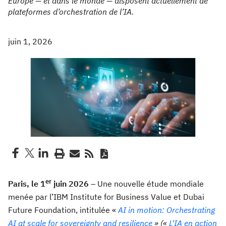
Europe — et dans le monde — disposent actuellement de
plateformes d’orchestration de l’IA.
juin 1, 2026
er
Paris, le 1
juin 2026
– Une nouvelle étude mondiale
menée par l’IBM Institute for Business Value et Dubai
Future Foundation, intitulée «
AI in motion: Orchestrating
AI at scale for sovereignty and resilience
» («
L'IA en action