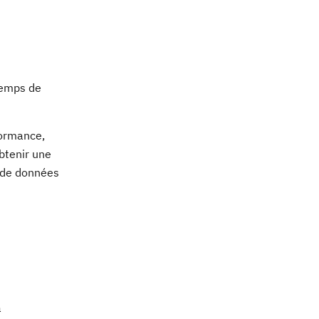
temps de
formance,
btenir une
t de données
a