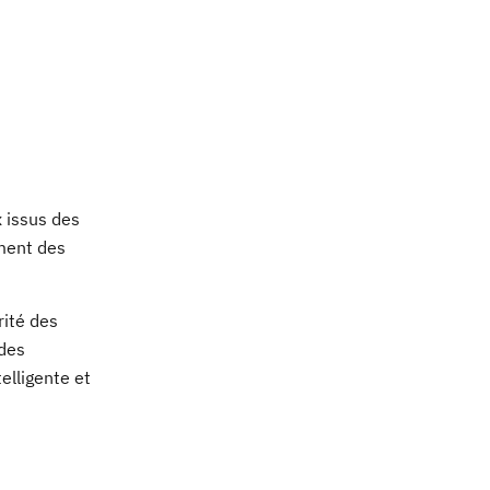
x issus des
ement des
rité des
 des
elligente et