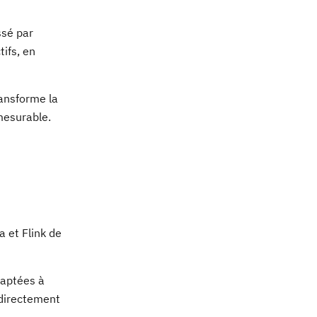
ssé par
tifs, en
ransforme la
mesurable.
 et Flink de
daptées à
 directement