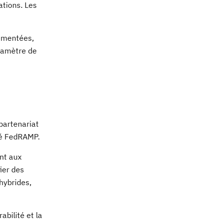
ations. Les
lementées,
aramètre de
 partenariat
ié FedRAMP.
nt aux
ier des
hybrides,
abilité et la